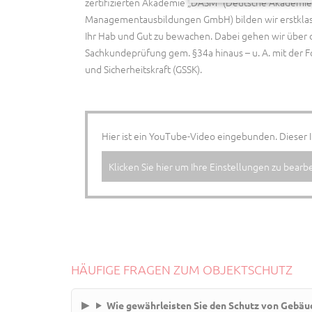
zertifizierten Akademie „DASM“ (Deutsche Akademie 
Managementausbildungen GmbH) bilden wir erstklassi
Ihr Hab und Gut zu bewachen. Dabei gehen wir über
Sachkundeprüfung gem. §34a hinaus – u. A. mit der F
und Sicherheitskraft (GSSK).
Hier ist ein YouTube-Video eingebunden. Dieser I
Klicken Sie hier um Ihre Einstellungen zu bearbe
HÄUFIGE FRAGEN ZUM OBJEKTSCHUTZ
Wie gewährleisten Sie den Schutz von Gebäu