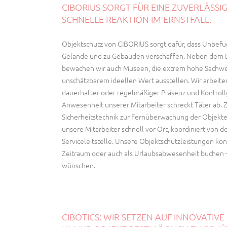
CIBORIUS SORGT FÜR EINE ZUVERLÄS
SCHNELLE REAKTION IM ERNSTFALL.
Objektschutz von CIBORIUS sorgt dafür, dass Unbefugt
Gelände und zu Gebäuden verschaffen. Neben dem 
bewachen wir auch Museen, die extrem hohe Sachw
unschätzbarem ideellen Wert ausstellen. Wir arbeit
dauerhafter oder regelmäßiger Präsenz und Kontroll
Anwesenheit unserer Mitarbeiter schreckt Täter ab
Sicherheitstechnik zur Fernüberwachung der Objekt
unsere Mitarbeiter schnell vor Ort, koordiniert von 
Serviceleitstelle. Unsere Objektschutzleistungen kö
Zeitraum oder auch als Urlaubsabwesenheit buchen – 
wünschen.
CIBOTICS: WIR SETZEN AUF INNOVATIVE