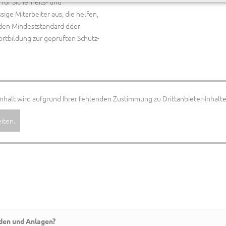
für Sicherheits- und
ge Mitarbeiter aus, die helfen,
 den Mindeststandard dder
ortbildung zur geprüften Schutz-
nhalt wird aufgrund Ihrer fehlenden Zustimmung zu Drittanbieter-Inhalte
iten.
den und Anlagen?