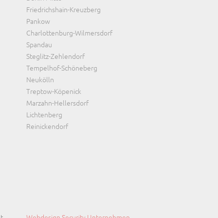
überspringen
Friedrichshain-Kreuzberg
Pankow
Charlottenburg-Wilmersdorf
Spandau
Steglitz-Zehlendorf
Tempelhof-Schöneberg
Neukölln
Treptow-Köpenick
Marzahn-Hellersdorf
Lichtenberg
Reinickendorf
t
Webdesign Security Unternehmen