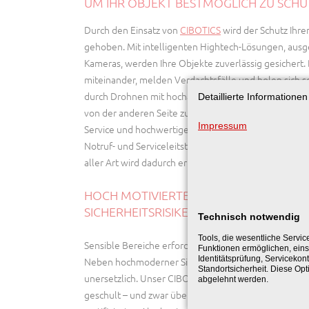
UM IHR OBJEKT BESTMÖGLICH ZU SCH
Durch den Einsatz von
CIBOTICS
wird der Schutz Ihre
gehoben. Mit intelligenten Hightech-Lösungen, ausg
Kameras, werden Ihre Objekte zuverlässig gesichert
miteinander, melden Verdachtsfälle und holen sich se
durch Drohnen mit hochauflösenden Kameras, um da
Detaillierte Informatione
von der anderen Seite zu überwachen. Erwarten Sie ni
Impressum
Service und hochwertigen Schutz. Zwischenfälle alle
Notruf- und Serviceleitstelle übermittelt. Eine Reakti
aller Art wird dadurch ermöglicht.
HOCH MOTIVIERTE MITARBEITER, DIE P
SICHERHEITSRISIKEN FRÜHZEITIG ERKE
Technisch notwendig
Tools, die wesentliche Servic
Sensible Bereiche erfordern eine effektive Zugangsk
Funktionen ermöglichen, eins
Identitätsprüfung, Servicekont
Neben hochmoderner Sicherheitstechnik, sind verläss
Standortsicherheit. Diese Opt
unersetzlich. Unser CIBORIUS Personal wird regelm
abgelehnt werden.
geschult – und zwar über den Branchen-Standard hin