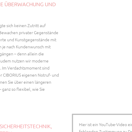
SIGE ÜBERWACHUNG UND
e sich keinen Zutritt auf
Bewachen privater Gegenstände
erte und Kunstgegenstände mit
en je nach Kundenwunsch mit
gängen – denn allein die
. Zudem nutzen wir moderne
e. Im Verdachtsmoment sind
der CIBORIUS eigenen Notruf- und
nnen Sie über einen längeren
ganz so flexibel, wie Sie
Hier ist ein YouTube-Video e
 SICHERHEITSTECHNIK,
fehlenden Zustimmung zu Drit