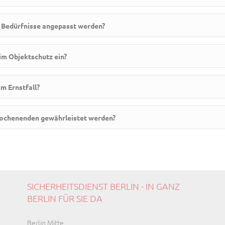
e Bedürfnisse angepasst werden?
im Objektschutz ein?
im Ernstfall?
Wochenenden gewährleistet werden?
SICHERHEITSDIENST BERLIN - IN GANZ
BERLIN FÜR SIE DA
Navigation
Berlin Mitte