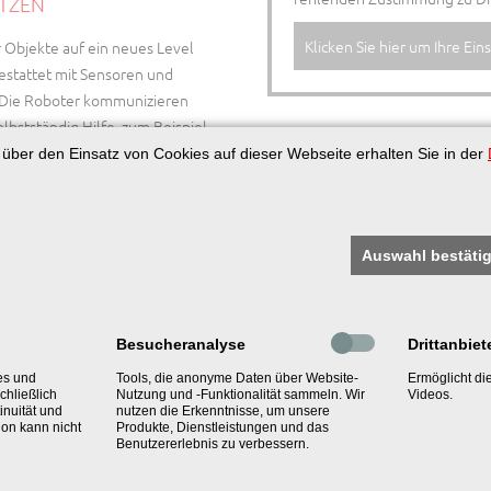
ÜTZEN
Klicken Sie hier um Ihre Ei
r Objekte auf ein neues Level
estattet mit Sensoren und
. Die Roboter kommunizieren
lbstständig Hilfe, zum Beispiel
s Objekt in Sekundenschnelle
n über den Einsatz von Cookies auf dieser Webseite erhalten Sie in der
chts weniger als erstklassigen
r Art werden an die eigene
on in Echtzeit auf Zwischenfälle
Auswahl bestäti
OTENZIELLE
NNEN
Besucheranalyse
Drittanbiet
es und
Tools, die anonyme Daten über Website-
Ermöglicht d
ontrolle von Gast und Gepäck.
chließlich
Nutzung und -Funktionalität sammeln. Wir
Videos.
inuität und
nutzen die Erkenntnisse, um unsere
liche und motivierte Mitarbeiter
ion kann nicht
Produkte, Dienstleistungen und das
äßig von eigenen Führungskräften
Benutzererlebnis zu verbessern.
aus. An unserer eigenen