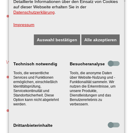
Detaillierte Informationen über den Einsatz von Cookies
uns brauchen.
auf dieser Webseite erhalten Sie in der
Datenschutzerklärung
.
Kontrollen und Überprüfungen:
Personen- und Gepäckkontrollen sowie
Impressum
Zutrittskontrollen sind Teil unseres Angebots.
Auswahl bestätigen
Alle akzeptieren
Sprechen Sie mit uns.
WEITERE LEISTUNGEN IN SPANDAU:
Technisch notwendig
Besucheranalyse
Tools, die wesentliche
Tools, die anonyme Daten
Ermittlungsdienste und Personenschutz:
Services und Funktionen
über Website-Nutzung und -
ermöglichen, einschließlich
Funktionalität sammeln. Wir
Unsere erfahrenen Mitarbeiter stehen bereit, um
Identitätsprüfung,
nutzen die Erkenntnisse, um
Servicekontinuität und
unsere Produkte,
Ermittlungen durchzuführen oder Einzelpersonen zu
Standortsicherheit. Diese
Dienstleistungen und das
Option kann nicht abgelehnt
Benutzererlebnis zu
schützen.
werden.
verbessern.
Sicherheitstechnik und Innovation:
Unsere modernen Sicherheitstechnologien,
Drittanbieterinhalte
einschließlich kontaktloser Fiebermessung, mobiler