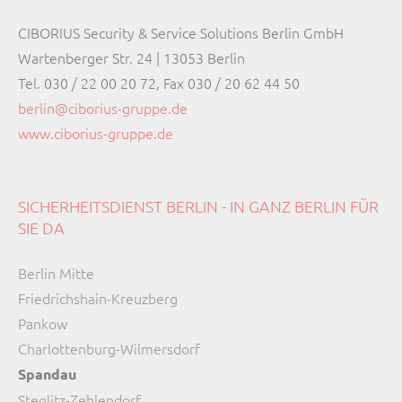
CIBORIUS Security & Service Solutions Berlin GmbH
Wartenberger Str. 24 | 13053 Berlin
Tel. 030 / 22 00 20 72, Fax 030 / 20 62 44 50
berlin@ciborius-gruppe.de
www.ciborius-gruppe.de
SICHERHEITSDIENST BERLIN - IN GANZ BERLIN FÜR
SIE DA
Navigation
Berlin Mitte
überspringen
Friedrichshain-Kreuzberg
Pankow
Charlottenburg-Wilmersdorf
Spandau
Steglitz-Zehlendorf